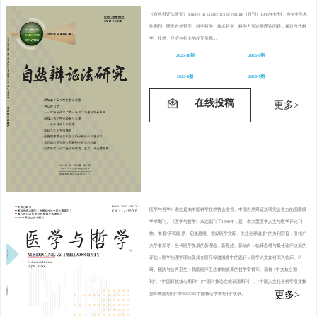
《自然辩证法研究》Studies in Dialectics of Nature（月刊）1985年创刊，为专业学术
性期刊。研究自然哲学、科学哲学、技术哲学、科学方法论等理论问题，探讨当代科
学、技术、经济与社会的相互关系...
2025-10期
2025-9期
2025-8期
2025-7期
在线投稿
更多>
医学与哲学》杂志是由中国科学技术协会主管、中国自然辩证法研究会主办的国家级
学术期刊。《医学与哲学》杂志创刊于1980年，是一本大型医学人文与医学评论刊
物，本着“开阔眼界、启迪思维、紧贴医学实际、关注全球进展”的办刊宗旨，引领广
大学者探寻：当代医学发展的新理念、新思想、新动向；临床思维与最佳诊疗决策的
评估；医学伦理学理论及其在医疗保健服务中的践行；医学人文如何深入临床、科
研、预防与公共卫生；我国医疗卫生体制改革的哲学审视等。现被 “中文核心期
刊”、“中国科技核心期刊”（中国科技论文统计源期刊）、“中国人文社会科学引文数
更多>
据库来源期刊”和“RCCSE中国核心学术期刊”收录。